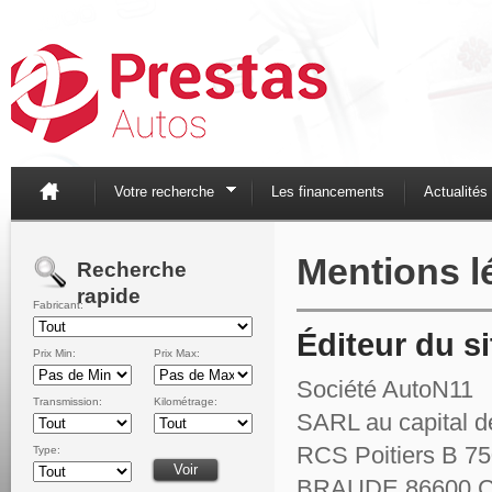
Votre recherche
Les financements
Actualités
Mentions l
Recherche
rapide
Fabricant:
Éditeur du si
Prix Min:
Prix Max:
Société AutoN11
Transmission:
Kilométrage:
SARL au capital 
RCS Poitiers B 7
Type:
BRAUDE 86600 