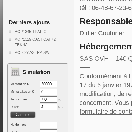
tél : 06-48-67-23-
Responsable 
Derniers ajouts
VOP1345 TRAFIC
Didier Couturier
VOP1329 QASHQAI +2
Hébergement 
TEKNA
VOL027 ASTRA SW
SAS OVH – 140 Qu
—–
Simulation
Conformément à l’ar
17 du 6 janvier 19
Montant en €
Mensualites en €
modification, de r
Taux annuel
%
concernent. Vous p
Duree
Ans
formulaire de cont
Nb de mois