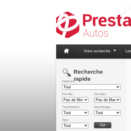
Votre recherche
Le
Recherche
rapide
Fabricant:
Prix Min:
Prix Max:
Transmission:
Kilométrage:
Type: