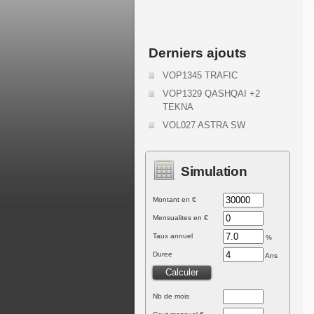
Derniers ajouts
VOP1345 TRAFIC
VOP1329 QASHQAI +2
TEKNA
VOL027 ASTRA SW
Simulation
Montant en €
Mensualites en €
Taux annuel
%
Duree
Ans
Nb de mois