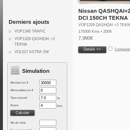
Nissan QASHQAI+2
DCI 150CH TEKNA
Derniers ajouts
VOP1329 QASHQAI +2 TEK
VOP1345 TRAFIC
175000 Kms • 2009
7,990€
VOP1329 QASHQAI +2
TEKNA
Details >>
Compare
VOL027 ASTRA SW
Simulation
Montant en €
Mensualites en €
Taux annuel
%
Duree
Ans
Nb de mois