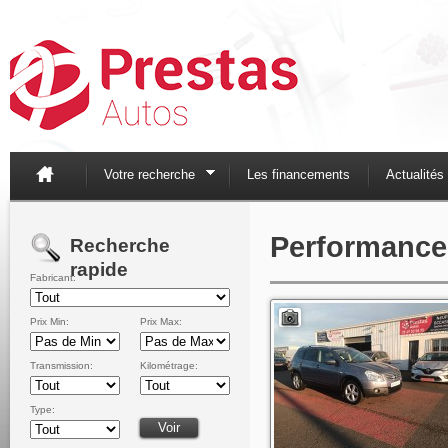
Votre recherche
Les financements
Actualités
Performance
Recherche
rapide
Fabricant:
Prix Min:
Prix Max:
Transmission:
Kilométrage:
Type: