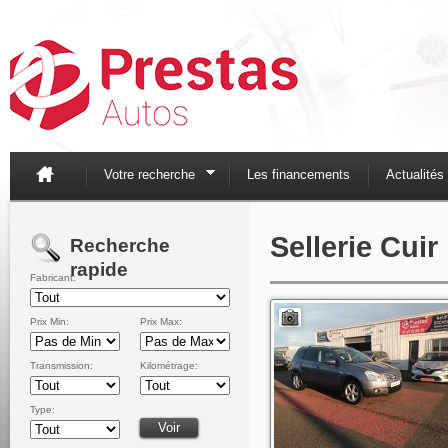
Votre recherche
Les financements
Actualités
Sellerie Cuir
Recherche
rapide
Fabricant:
Prix Min:
Prix Max:
Transmission:
Kilométrage:
Type: