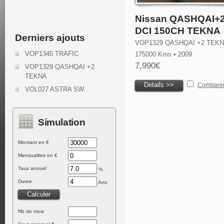
Nissan QASHQAI+2
DCI 150CH TEKNA
Derniers ajouts
VOP1329 QASHQAI +2 TEK
VOP1345 TRAFIC
175000 Kms • 2009
7,990€
VOP1329 QASHQAI +2
TEKNA
Details >>
Compare
VOL027 ASTRA SW
Simulation
Montant en €
Mensualites en €
Taux annuel
%
Duree
Ans
Nb de mois