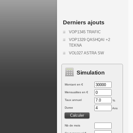
Derniers ajouts
VOP1345 TRAFIC
VOP1329 QASHQAI +2
TEKNA
VOL027 ASTRA SW
Simulation
Montant en €
Mensualites en €
Taux annuel
%
Duree
Ans
Nb de mois