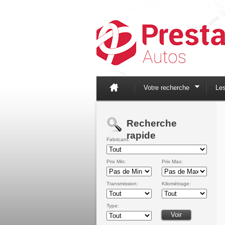
Votre recherche
Le
Recherche
rapide
Fabricant:
Prix Min:
Prix Max:
Transmission:
Kilométrage:
Type: