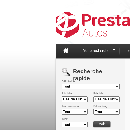
Votre recherche
Le
Recherche
rapide
Fabricant:
Prix Min:
Prix Max:
Transmission:
Kilométrage:
Type: