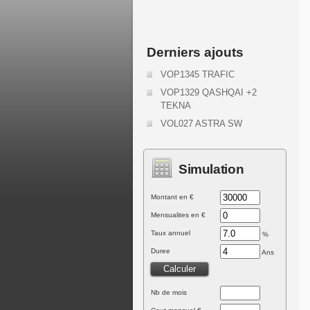
Derniers ajouts
VOP1345 TRAFIC
VOP1329 QASHQAI +2
TEKNA
VOL027 ASTRA SW
Simulation
Montant en €
Mensualites en €
Taux annuel
%
Duree
Ans
Nb de mois