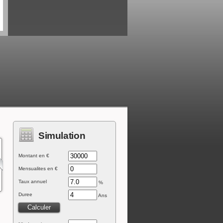
Simulation
Montant en €
Mensualites en €
Taux annuel
%
Duree
Ans