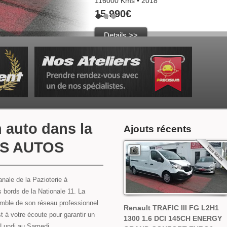
116000 Kms • 2018
15,990€
Details >>
 auto dans la
Ajouts récents
AS AUTOS
anale de la Pazioterie à
s bords de la Nationale 11. La
ble de son réseau professionnel
Renault TRAFIC III FG L2H1
 à votre écoute pour garantir un
1300 1.6 DCI 145CH ENERGY
 Lundi au Samedi.