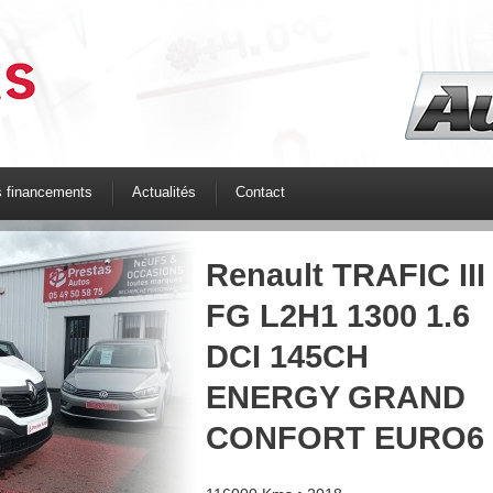
s financements
Actualités
Contact
Renault TRAFIC III
Nissan
FG L2H1 1300 1.6
QASHQAI+2 2.0
DCI 145CH
DCI 150CH TEKNA
ENERGY GRAND
175000 Kms • 2009
CONFORT EURO6
7,990€
Details >>