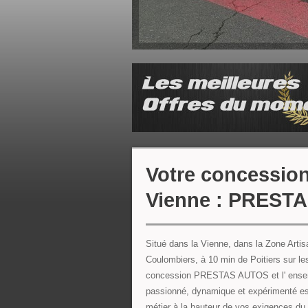
Votre concession
Vienne : PREST
Situé dans la Vienne, dans la Zone Artis
Coulombiers, à 10 min de Poitiers sur le
concession PRESTAS AUTOS et l' ensem
passionné, dynamique et expérimenté est
métier à la hauteur de vos exigences du