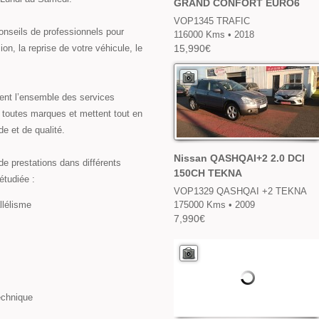
GRAND CONFORT EURO6
VOP1345 TRAFIC
nseils de professionnels pour
116000 Kms • 2018
on, la reprise de votre véhicule, le
15,990€
sent l’ensemble des services
s toutes marques et mettent tout en
e et de qualité.
Nissan QASHQAI+2 2.0 DCI
 prestations dans différents
150CH TEKNA
étudiée :
VOP1329 QASHQAI +2 TEKNA
llélisme
175000 Kms • 2009
7,990€
echnique