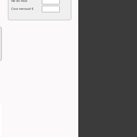
Nb de mois
Cout mensuel €