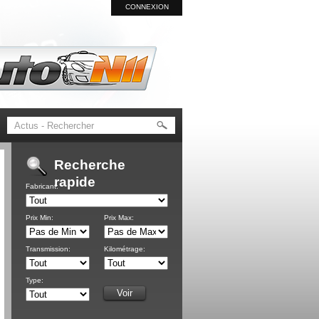
CONNEXION
Recherche
rapide
Fabricant:
Prix Min:
Prix Max:
Transmission:
Kilométrage:
Type: